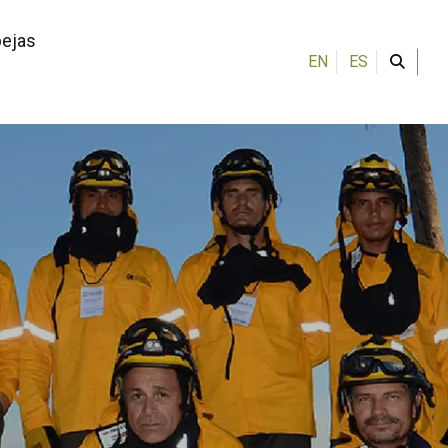
bejas
EN
ES